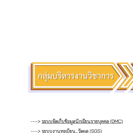
---->
ระบบจัดเก็บข้อมูลนักเรียนรายบุคคล (DMC)
---->
ระบบงานทะเบียน_วัดผล (SGS)