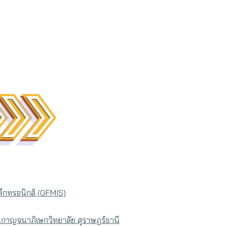
็กทรอนิกส์ (GFMIS)
นกาญจนาภิเษกวิทยาลัย สุราษฎร์ธานี