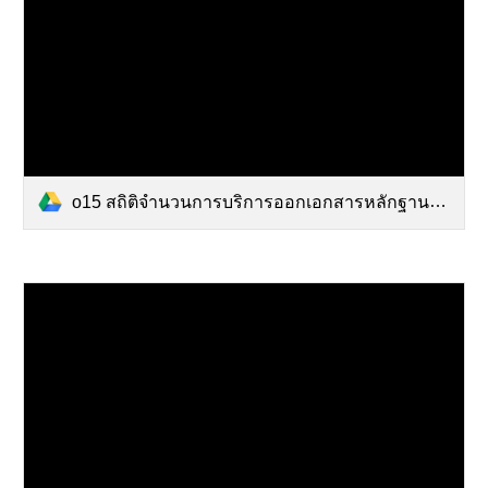
o15 สถิติจำนวนการบริการออกเอกสารหลักฐานทางการเรียน-2563-2565.pdf