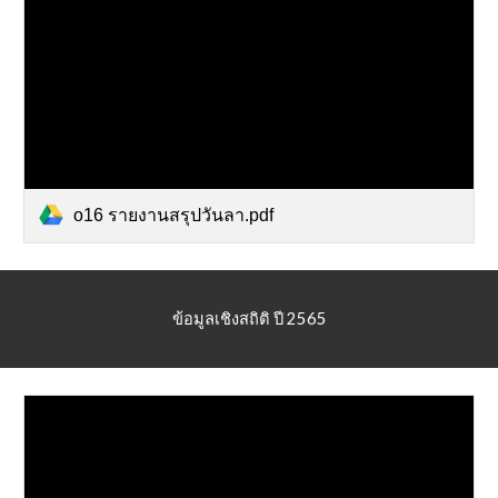
o16 รายงานสรุปวันลา.pdf
ข้อมูลเชิงสถิติ ปี 2565