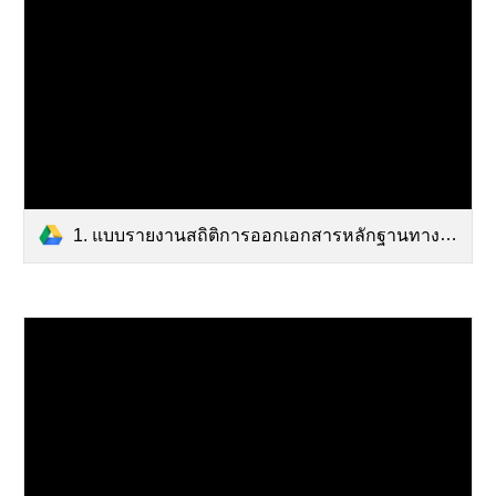
1. แบบรายงานสถิติการออกเอกสารหลักฐานทางการ.pdf