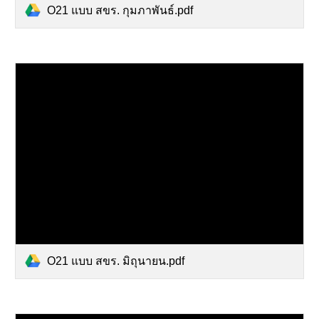
O21 แบบ สขร. กุมภาพันธ์.pdf
O21 แบบ สขร. มิถุนายน.pdf