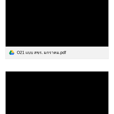
O21 แบบ สขร. มกราคม.pdf